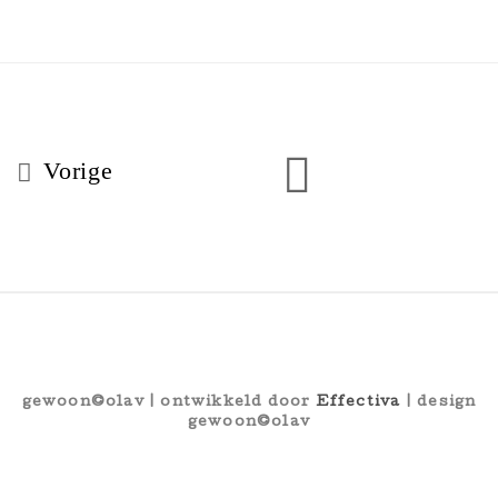
Vorige
gewoon©olav | ontwikkeld door
Effectiva
| design
gewoon©olav